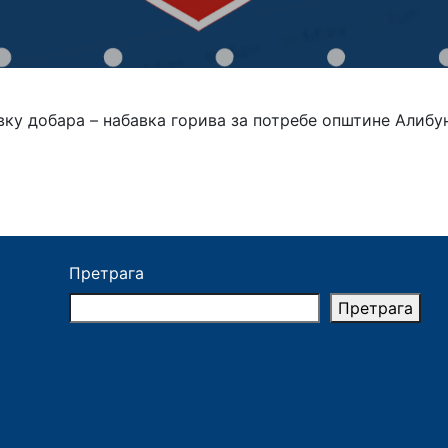
ку добара – набавка горива за потребе општине Алибу
Претрага
Претрага