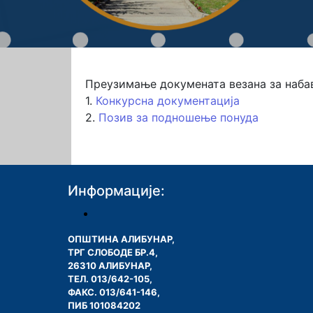
Преузимање докумената везана за набав
1.
Конкурсна документација
2.
Позив за подношење понуда
Информације:
ОПШТИНА АЛИБУНАР,
ТРГ СЛОБОДЕ БР.4,
26310 АЛИБУНАР,
ТЕЛ. 013/642-105,
ФАКС. 013/641-146,
ПИБ 101084202