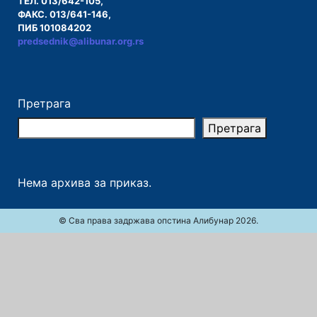
ТЕЛ. 013/642-105,
ФАКС. 013/641-146,
ПИБ 101084202
predsednik@alibunar.org.rs
Претрага
Претрага
Нема архива за приказ.
© Сва права задржава опстина Алибунар 2026.