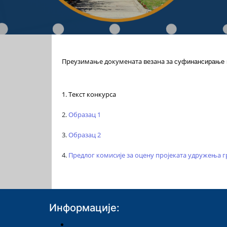
Преузимање докумената везана за
суфинансирање п
1.
Текст конкурса
2.
Образац 1
3.
Образац 2
4.
Предлог комисије за оцену пројеката удружења 
Информације: