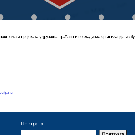
рограма и пројеката удружења грађана и невладиних организација из бу
грађана
Претрага
Претрага